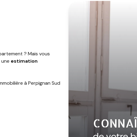
partement ? Mais vous
r une
estimation
immobilière à Perpignan Sud
n immobilier à
CONNAÎ
de votre b