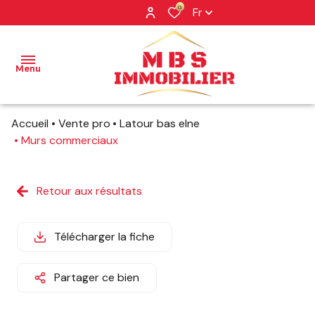
0
Fr
Menu
Accueil
Vente pro
Latour bas elne
NOS
Murs commerciaux
BIENS
NOS
Retour aux résultats
BIENS
VENDUS
Télécharger la fiche
PROFESSIONNEL
NOTRE
Partager ce bien
AGENCE