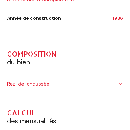
Année de construction
1986
COMPOSITION
du bien
Rez-de-chaussée
salle
55 m²
CALCUL
terrasse
12 m²
des mensualités