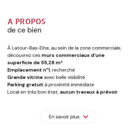
A PROPOS
de ce bien
À Latour-Bas-Elne, au sein de la zone commerciale,
découvrez ces
murs commerciaux d’une
superficie de 55,28 m²
.
Emplacement n°1
, recherché
Grande vitrine
avec belle visibilité
Parking gratuit
à proximité immédiate
Local en très bon état,
aucun travaux à prévoir
Convient pour
tout type de commerce
Charges de copropriété : env. 600 €/an
Taxe foncière : 681 €/an
En savoir plus
Copropriété de 25 lots – aucune procédure en cours
Une opportunité à ne pas manquer !
Contactez votre conseiller MBS Immobilier
Deniz