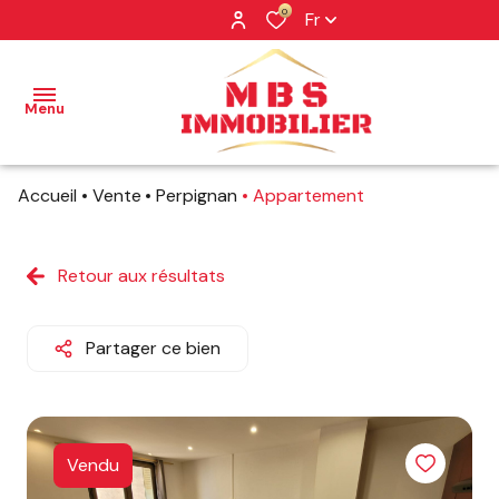
0
Fr
Menu
Accueil
Vente
Perpignan
Appartement
NOS
BIENS
Retour aux résultats
NOS
BIENS
VENDUS
Partager ce bien
PROFESSIONNEL
NOTRE
AGENCE
Vendu