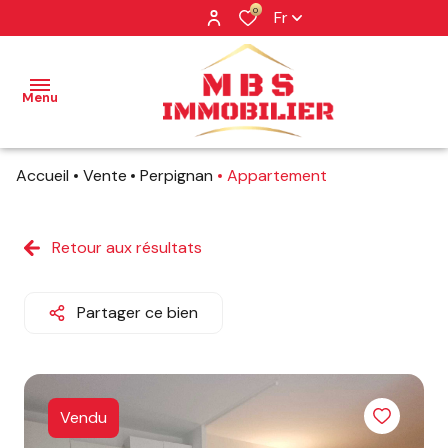
0
Fr
Menu
Accueil
Vente
Perpignan
Appartement
NOS
BIENS
Retour aux résultats
NOS
BIENS
VENDUS
Partager ce bien
PROFESSIONNEL
NOTRE
AGENCE
Vendu