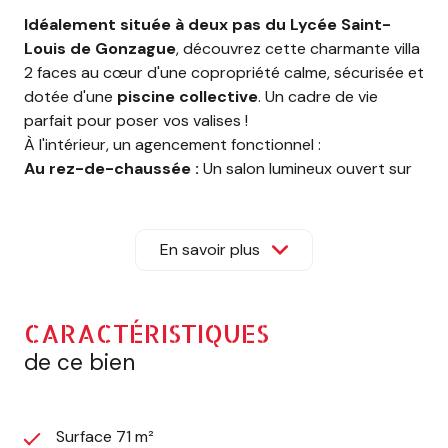
Idéalement située à deux pas du Lycée Saint-
Louis de Gonzague
, découvrez cette charmante villa
2 faces au cœur d'une copropriété calme, sécurisée et
dotée d'une
piscine collective
. Un cadre de vie
parfait pour poser vos valises !
À l'intérieur, un agencement fonctionnel :
Au rez-de-chaussée :
Un salon lumineux ouvert sur
son jardin privatif, une cuisine séparée, une buanderie
pratique et un WC indépendant.
À l'étage :
Un espace nuit comprenant deux belles
En savoir plus
chambres et une salle de bain.
Les plus :
Résidence prisée et sécurisée avec piscine.
CARACTÉRISTIQUES
Aucune procédure en cours dans la copropriété.
de ce bien
Une opportunité à saisir rapidement !
Charges de copropréité annuelle : 980 euros
Pour plus d’informations ou pour organiser une visite,
contactez
Mustapha SAHRI
responsable commercial
Surface 71 m²