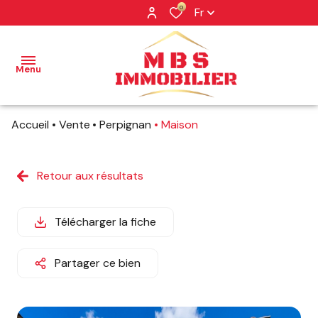
0
Fr
Menu
Accueil
Vente
Perpignan
Maison
NOS
BIENS
Retour aux résultats
NOS
BIENS
VENDUS
Télécharger la fiche
PROFESSIONNEL
Partager ce bien
NOTRE
AGENCE