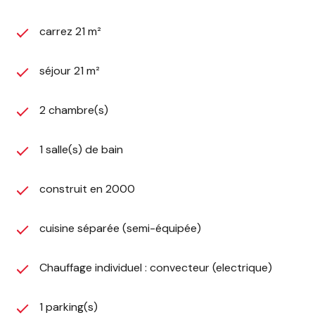
au
06.15.28.77.98
ou au
04.30.44.70.09
.
copropriété : aucune procédure en cours
carrez 21 m²
séjour 21 m²
2 chambre(s)
1 salle(s) de bain
construit en 2000
cuisine séparée (semi-équipée)
Chauffage individuel : convecteur (electrique)
1 parking(s)