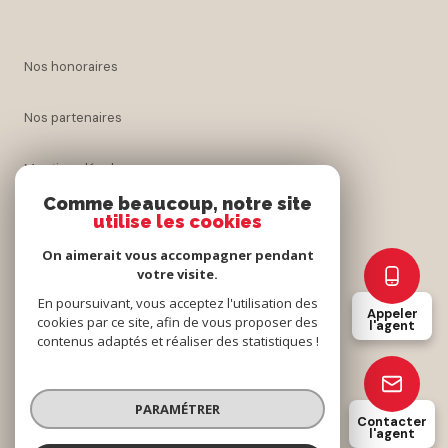
nos honoraires
nos partenaires
mentions légales
Comme beaucoup, notre site
utilise les cookies
admin
On aimerait vous accompagner pendant
politique rgpd
votre visite.
En poursuivant, vous acceptez l'utilisation des
Appeler
cookies par ce site, afin de vous proposer des
cookies
l'agent
contenus adaptés et réaliser des statistiques !
© 2026 | Tous droits réservés
PARAMÉTRER
Contacter
l'agent