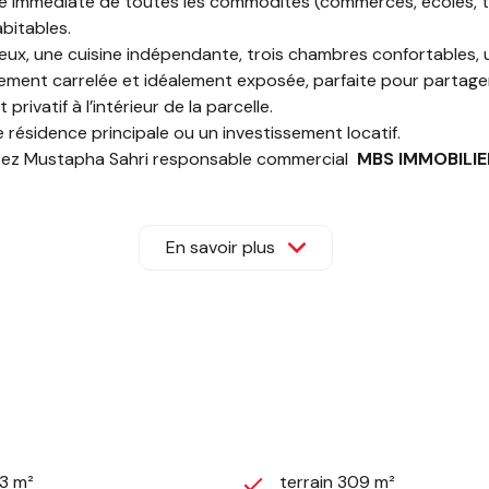
té immédiate de toutes les commodités (commerces, écoles, t
bitables.
cieux, une cuisine indépendante, trois chambres confortables, 
èrement carrelée et idéalement exposée, parfaite pour partage
ivatif à l’intérieur de la parcelle.
ne résidence principale ou un investissement locatif.
actez Mustapha Sahri responsable commercial
MBS IMMOBILIE
En savoir plus
13 m²
terrain 309 m²