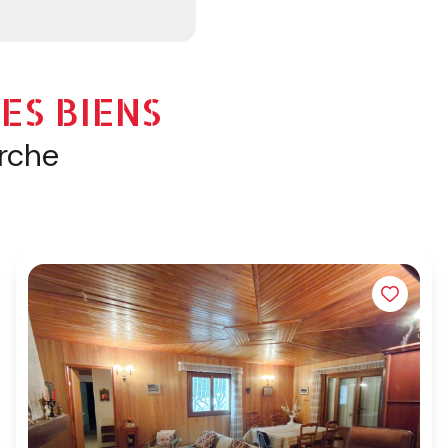
ES BIENS
erche