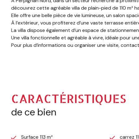
À Perpignan Nord, dans un secteur recherché à proximi
découvrez cette agréable villa de plain-pied de 110 m² ha
Elle offre une belle pièce de vie lumineuse, un salon spa
À l’extérieur, vous profiterez d’une vaste terrasse enti
La villa dispose également d’un espace de stationnement pr
Une villa fonctionnelle et agréable à vivre, idéale pour u
Pour plus d’informations ou organiser une visite, cont
ou par mail :
contact@mbs-immobilier.fr
Retrouvez nos honoraires sur :
www.mbs-immobilier.fr
CARACTÉRISTIQUES
de ce bien
Surface 113 m²
carrez 1