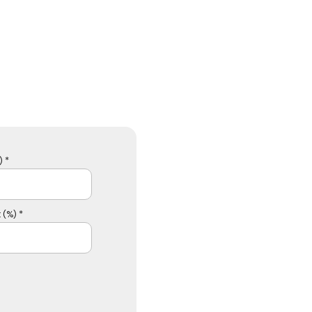
 *
 (%) *