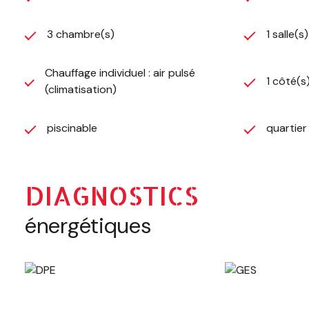
3 chambre(s)
1 salle(s
Chauffage individuel : air pulsé
1 côté(s
(climatisation)
piscinable
quartie
DIAGNOSTICS
énergétiques