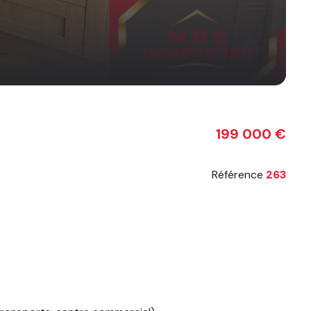
199 000 €
Référence
263