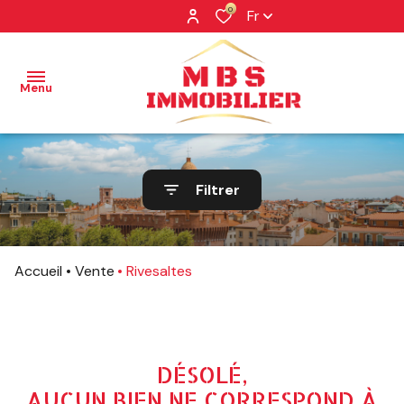
0
Fr
Menu
NOS
Filtrer
BIENS
NOS
BIENS
Accueil
Vente
Rivesaltes
VENDUS
PROFESSIONNEL
NOTRE
DÉSOLÉ,
AGENCE
AUCUN BIEN NE CORRESPOND À