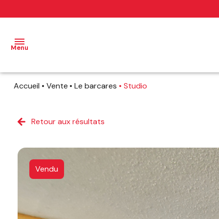
Menu
Accueil
Vente
Le barcares
Studio
NOS
BIENS
Retour aux résultats
NOS
BIENS
VENDUS
Vendu
PROFESSIONNEL
NOTRE
AGENCE