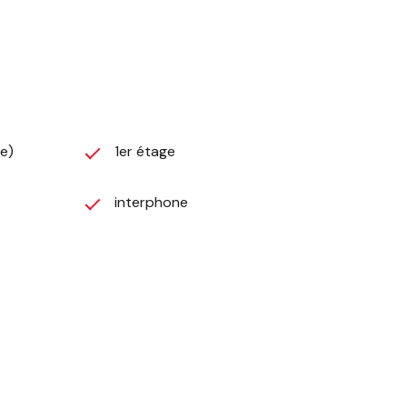
ée)
1er étage
interphone