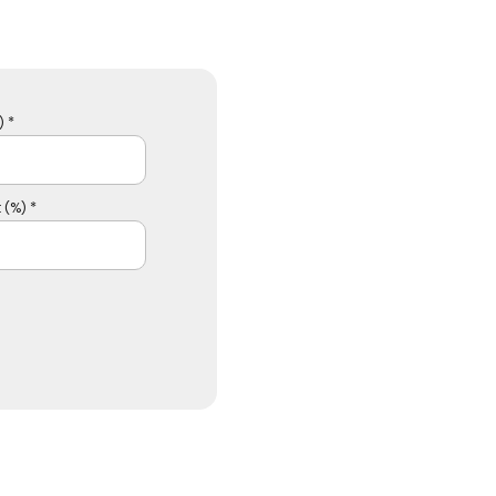
 *
 (%) *