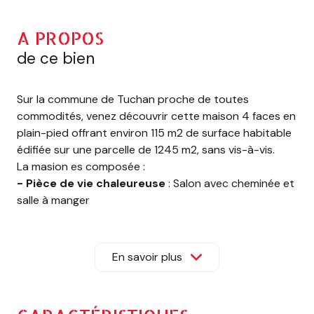
A PROPOS
de ce bien
Sur la commune de Tuchan proche de toutes
commodités, venez découvrir cette maison 4 faces en
plain-pied offrant environ 115 m2 de surface habitable
édifiée sur une parcelle de 1245 m2, sans vis-à-vis.
La masion es composée :
- Pièce de vie chaleureuse
: Salon avec cheminée et
salle à manger
- Cuisine ouverte et entièrement équipée
- 4 belles chambres avec rangements
- Menuiseries en double vitrage
pour un confort
En savoir plus
optimal
- Équipements
: Poêle à granulés, cheminée,
adoucisseur d'eau