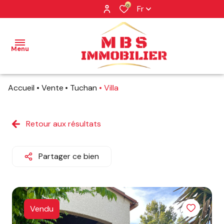
0
Fr
Menu
Accueil
Vente
Tuchan
Villa
NOS
BIENS
Retour aux résultats
NOS
BIENS
VENDUS
Partager ce bien
PROFESSIONNEL
NOTRE
AGENCE
Vendu