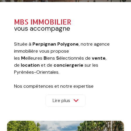
MBS IMMOBILIER
vous accompagne
Située à
Perpignan Polygone
, notre agence
immobilière vous propose
les
M
eilleures
B
iens
S
électionnés de
vente
,
de
location
et de
conciergerie
sur les
Pyrénées-Orientales.
Nos compétences et notre expertise
s’étendent au secteur de l’immobilier résidentiel
ainsi qu’au secteur commercial.
Lire plus
MBS Immobilier
dispose d’une large gamme de
biens à la vente : studios, appartements, villas,
mas, terrains, fonds de commerce, murs