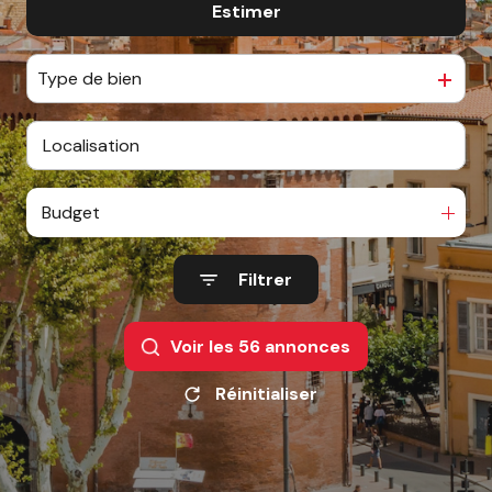
ESTIMATION
Estimer
De l'ancien
De l'immo pro
CONTACT
Type de bien
Budget
Filtrer
Voir les
56
annonces
Réinitialiser