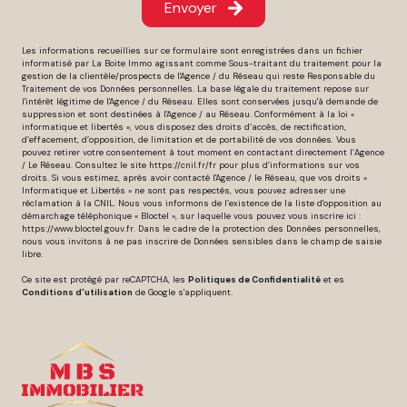
Envoyer
Pour tout achat d'un bien, notre agence
Les informations recueillies sur ce formulaire sont enregistrées dans un fichier
informatisé par La Boite Immo agissant comme Sous-traitant du traitement pour la
immobilière à Perpignan est à votre service pour
gestion de la clientèle/prospects de l'Agence / du Réseau qui reste Responsable du
Traitement de vos Données personnelles. La base légale du traitement repose sur
vous accompagner dans votre projet ou pour
l'intérêt légitime de l'Agence / du Réseau. Elles sont conservées jusqu'à demande de
effectuer un estimation gratuite.
suppression et sont destinées à l'Agence / au Réseau. Conformément à la loi «
informatique et libertés », vous disposez des droits d’accès, de rectification,
d’effacement, d’opposition, de limitation et de portabilité de vos données. Vous
pouvez retirer votre consentement à tout moment en contactant directement l’Agence
Pour tout renseignement, n'hésitez pas à nous
/ Le Réseau. Consultez le site
https://cnil.fr/fr
pour plus d’informations sur vos
droits. Si vous estimez, après avoir contacté l'Agence / le Réseau, que vos droits «
contacter en nous écrivant un mail à l'adresse
Informatique et Libertés » ne sont pas respectés, vous pouvez adresser une
contact@MBS Immobilier-immobilier.fr, en nous
réclamation à la CNIL. Nous vous informons de l’existence de la liste d'opposition au
démarchage téléphonique « Bloctel », sur laquelle vous pouvez vous inscrire ici :
passant un coup de téléphone au
https://www.bloctel.gouv.fr
. Dans le cadre de la protection des Données personnelles,
nous vous invitons à ne pas inscrire de Données sensibles dans le champ de saisie
04.30.44.70.09, à venir directement nous voir à
libre.
notre agence à Perpignan au 1325 avenue de la
Ce site est protégé par reCAPTCHA, les
Politiques de Confidentialité
et es
Salanque ou, tout simplement, en remplissant le
Conditions d'utilisation
de Google s'appliquent.
formulaire de contact sur notre site Internet.