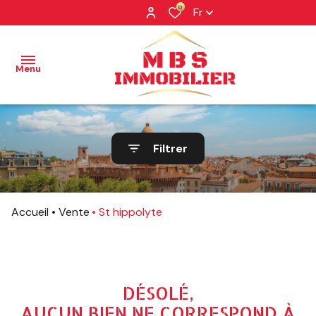
0
Fr
Menu
NOS
Filtrer
BIENS
NOS
BIENS
Accueil
Vente
St hippolyte
VENDUS
PROFESSIONNEL
NOTRE
DÉSOLÉ,
AGENCE
AUCUN BIEN NE CORRESPOND À