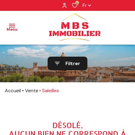
0
Fr
Menu
NOS
Filtrer
BIENS
NOS
BIENS
Accueil
Vente
Saleilles
VENDUS
PROFESSIONNEL
NOTRE
DÉSOLÉ,
AGENCE
AUCUN BIEN NE CORRESPOND À