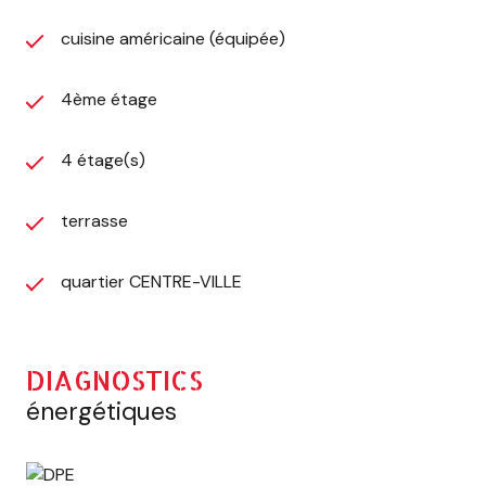
an.
cuisine américaine (équipée)
La copropriété est composée de 3 lots.
Aucune procédure en cours.
Plus d'informations, contactez votre conseillère Naïma
4ème étage
Sahri au 06.13.54.15.49 / 04.30.44.70.09 ou
naima@mbs-immobilier.fr
4 étage(s)
Conformément à l'Article L.561.5 du Code
Monétaire et Financier, une pièce d'identité sera
terrasse
demandée préalablement à une visite
Frais d'agence à la charge du vendeur.
Notre barème sur www.mbs-immobilier.fr
quartier CENTRE-VILLE
DIAGNOSTICS
énergétiques