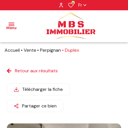
0
Fr
Menu
Accueil
Vente
Perpignan
Duplex
NOS
BIENS
Retour aux résultats
NOS
BIENS
VENDUS
Télécharger la fiche
PROFESSIONNEL
Partager ce bien
NOTRE
AGENCE