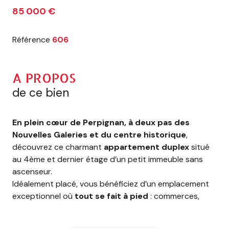
85 000 €
Référence
606
A PROPOS
de ce bien
En plein cœur de Perpignan, à deux pas des
Nouvelles Galeries et du centre historique
,
découvrez ce charmant
appartement duplex
situé
au 4ème et dernier étage d’un petit immeuble sans
ascenseur.
Idéalement placé, vous bénéficiez d’un emplacement
exceptionnel où
tout se fait à pied
: commerces,
restaurants, transports, bus, services, et les lieux
emblématiques du centre-ville sont à proximité